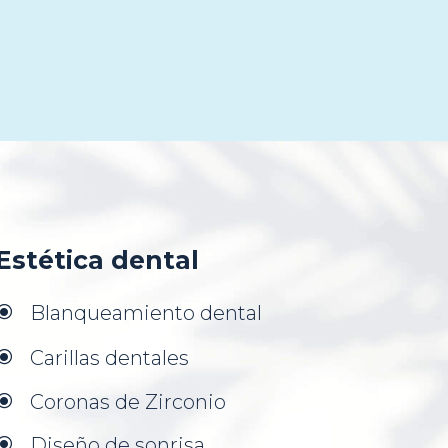
Estética dental
Blanqueamiento dental
\
Carillas dentales
\
Coronas de Zirconio
\
Diseño de sonrisa
\