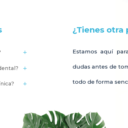
s
¿Tienes otra
Estamos aquí para
?
dudas antes de tom
dental?
todo de forma senc
ínica?